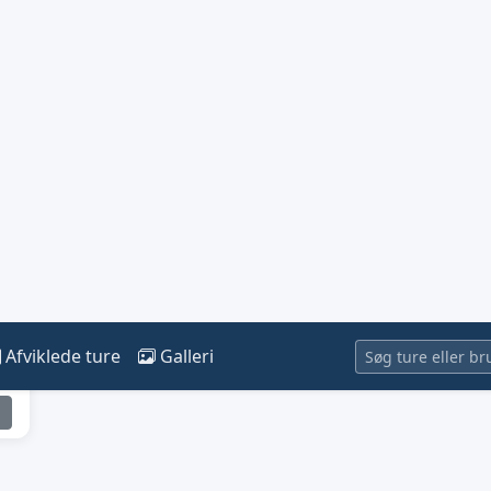
Kræver godkendelse
Arrangør:
Jagt og Lystfiskerhuset
Se mere