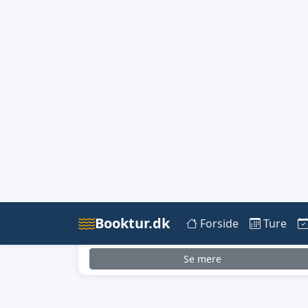
Se mere
Udsolgt
onsdag 19. august
08:00 - 13:00
Øresund
Fisk:
Makrel
6/6 pladser booket
Arrangør:
Jagt og Lystfiskerhuset
Se mere