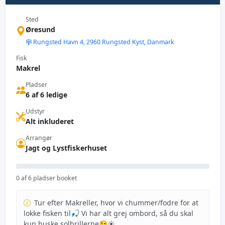
Sted
Øresund
Rungsted Havn 4, 2960 Rungsted Kyst, Danmark
Fisk
Makrel
Pladser
6 af 6 ledige
Udstyr
Alt inkluderet
Arrangør
Jagt og Lystfiskerhuset
0 af 6 pladser booket
Tur efter Makreller, hvor vi chummer/fodre for at
lokke fisken til🎣 Vi har alt grej ombord, så du skal
kun huske solbrillerne😉☀️