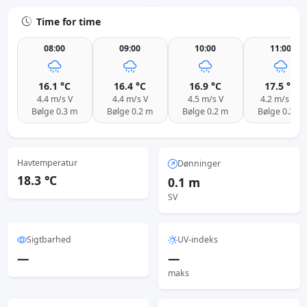
Time for time
08:00
09:00
10:00
11:00
16.1 °C
16.4 °C
16.9 °C
17.5 °C
4.4 m/s V
4.4 m/s V
4.5 m/s V
4.2 m/s SV
Bølge 0.3 m
Bølge 0.2 m
Bølge 0.2 m
Bølge 0.2 m
Havtemperatur
Dønninger
18.3 °C
0.1 m
SV
Sigtbarhed
UV-indeks
—
—
maks